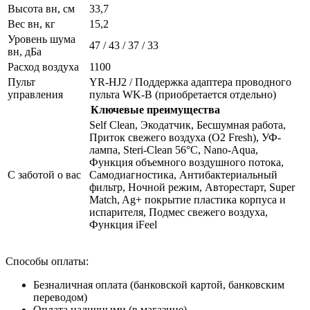
Высота вн, см
33,7
Вес вн, кг
15,2
Уровень шума
47 / 43 / 37 / 33
вн, дБа
Расход воздуха
1100
Пульт
YR-HJ2 / Поддержка адаптера проводного
управления
пульта WK-B (приобретается отдельно)
Ключевые преимущества
Self Clean, Экодатчик, Беcшумная работа,
Приток свежего воздуха (O2 Fresh), УФ-
лампа, Steri-Clean 56°C, Nano-Aqua,
Функция объемного воздушного потока,
С заботой о вас
Самодиагностика, Антибактериальный
фильтр, Ночной режим, Авторестарт, Super
Match, Ag+ покрытие пластика корпуса и
испарителя, Подмес свежего воздуха,
Функция iFeel
Способы оплаты:
Безналичная оплата (банковской картой, банковским
переводом)
Оплата наличными (в магазине)