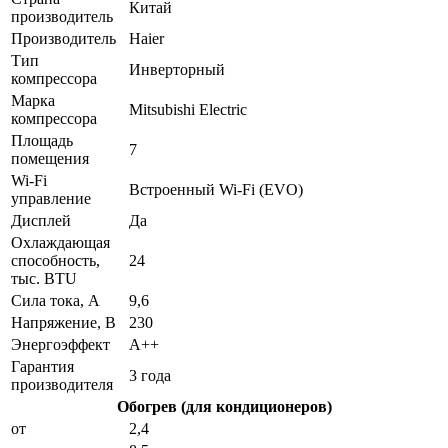
Китай
производитель
Производитель
Haier
Тип
Инверторный
компрессора
Марка
Mitsubishi Electric
компрессора
Площадь
7
помещения
Wi-Fi
Встроенный Wi-Fi (EVO)
управление
Дисплей
Да
Охлаждающая
способность,
24
тыс. BTU
Сила тока, А
9,6
Напряжение, В
230
Энергоэффект
А++
Гарантия
3 года
производителя
Обогрев (для кондиционеров)
от
2,4