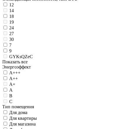
12
14
18
19
24
27
30
7
9
GYKsQZeC
Показать все
Энергоэффект
А+++
А++
А+
А
B
C
Тип помещения
Для дома
Для квартиры
Для магазина