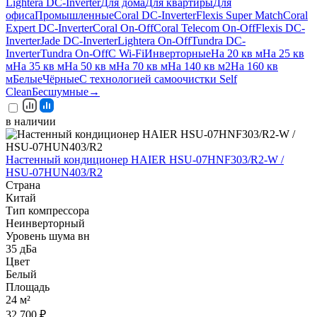
Lightera DC-Inverter
Для дома
Для квартиры
Для
офиса
Промышленные
Coral DC-Inverter
Flexis Super Match
Coral
Expert DC-Inverter
Coral On-Off
Coral Telecom On-Off
Flexis DC-
Inverter
Jade DC-Inverter
Lightera On-Off
Tundra DC-
Inverter
Tundra On-Off
С Wi-Fi
Инверторные
На 20 кв м
На 25 кв
м
На 35 кв м
На 50 кв м
На 70 кв м
На 140 кв м2
На 160 кв
м
Белые
Чёрные
С технологией самоочистки Self
Clean
Бесшумные
→
в наличии
Настенный кондиционер HAIER HSU-07HNF303/R2-W /
HSU-07HUN403/R2
Страна
Китай
Тип компрессора
Неинверторный
Уровень шума вн
35 дБа
Цвет
Белый
Площадь
24 м²
32 700 ₽