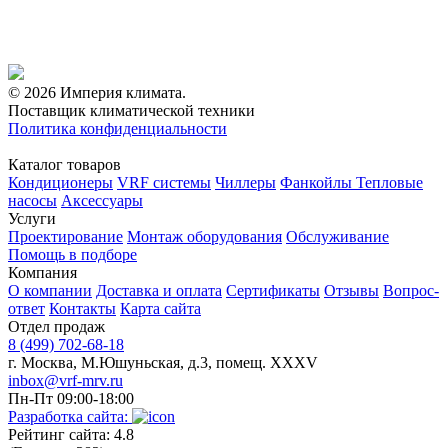
© 2026 Империя климата.
Поставщик климатической техники
Политика конфиденциальности
Каталог товаров
Кондиционеры
VRF системы
Чиллеры
Фанкойлы
Тепловые
насосы
Аксессуары
Услуги
Проектирование
Монтаж оборудования
Обслуживание
Помощь в подборе
Компания
О компании
Доставка и оплата
Сертификаты
Отзывы
Вопрос-
ответ
Контакты
Карта сайта
Отдел продаж
8 (499) 702-68-18
г. Москва, М.Юшуньская, д.3, помещ. XXXV
inbox@vrf-mrv.ru
Пн-Пт 09:00-18:00
Разработка сайта:
Рейтинг сайта: 4.8