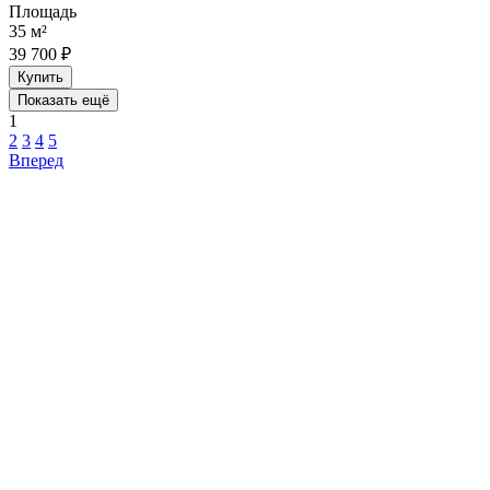
Площадь
35 м²
39 700 ₽
Купить
Показать ещё
1
2
3
4
5
Вперед