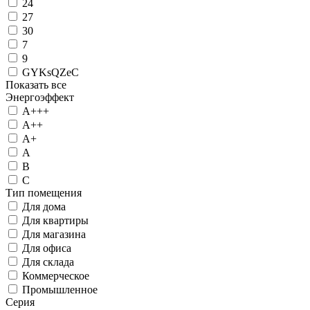
24
27
30
7
9
GYKsQZeC
Показать все
Энергоэффект
А+++
А++
А+
А
B
C
Тип помещения
Для дома
Для квартиры
Для магазина
Для офиса
Для склада
Коммерческое
Промышленное
Серия