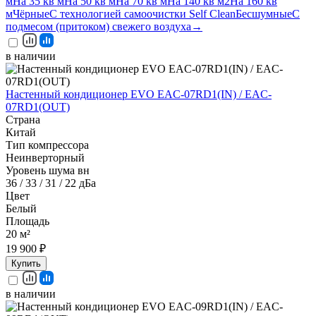
м
На 35 кв м
На 50 кв м
На 70 кв м
На 140 кв м2
На 160 кв
м
Чёрные
С технологией самоочистки Self Clean
Бесшумные
С
подмесом (притоком) свежего воздуха
→
в наличии
Настенный кондиционер EVO EAC-07RD1(IN) / EAC-
07RD1(OUT)
Страна
Китай
Тип компрессора
Неинверторный
Уровень шума вн
36 / 33 / 31 / 22 дБа
Цвет
Белый
Площадь
20 м²
19 900 ₽
Купить
в наличии