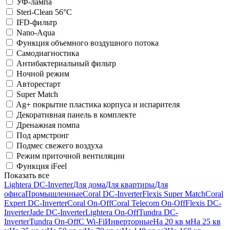
УФ-лампа
Steri-Clean 56°C
IFD-фильтр
Nano-Aqua
Функция объемного воздушного потока
Самодиагностика
Антибактериальный фильтр
Ночной режим
Авторестарт
Super Match
Ag+ покрытие пластика корпуса и испарителя
Декоративная панель в комплекте
Дренажная помпа
Под армстронг
Подмес свежего воздуха
Режим приточной вентиляции
Функция iFeel
Показать все
Lightera DC-Inverter
Для дома
Для квартиры
Для
офиса
Промышленные
Coral DC-Inverter
Flexis Super Match
Coral
Expert DC-Inverter
Coral On-Off
Coral Telecom On-Off
Flexis DC-
Inverter
Jade DC-Inverter
Lightera On-Off
Tundra DC-
Inverter
Tundra On-Off
С Wi-Fi
Инверторные
На 20 кв м
На 25 кв