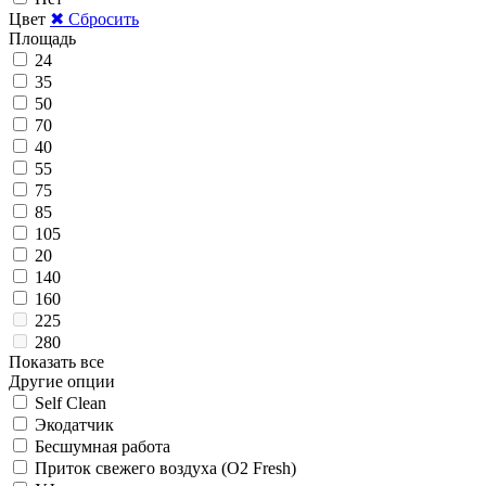
Цвет
✖ Сбросить
Площадь
24
35
50
70
40
55
75
85
105
20
140
160
225
280
Показать все
Другие опции
Self Clean
Экодатчик
Беcшумная работа
Приток свежего воздуха (O2 Fresh)