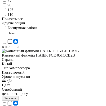
75
90
125
110
Показать все
Другие опции
Беcшумная работа
Haier
в наличии
Канальный фанкойл HAIER FCE-051СCB2B
Страна
Китай
Тип компрессора
Инверторный
Уровень шума вн
44 дБа
Цвет
Серебряный
цена по запросу
Заказать