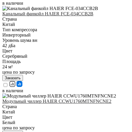
в наличии
Канальный фанкойл HAIER FCE-034СCB2B
Страна
Китай
Тип компрессора
Инверторный
Уровень шума вн
42 дБа
Цвет
Серебряный
Площадь
24 м²
цена по запросу
Заказать
в наличии
Модульный чиллер HAIER CCWU1760MTNFNCNE2
Страна
Китай
Цвет
Белый
цена по запросу