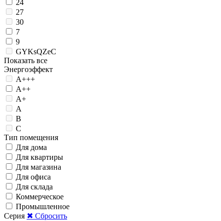
24
27
30
7
9
GYKsQZeC
Показать все
Энергоэффект
А+++
А++
А+
А
B
C
Тип помещения
Для дома
Для квартиры
Для магазина
Для офиса
Для склада
Коммерческое
Промышленное
Серия
✖ Сбросить