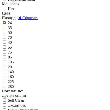
Моноблок
Нет
Цвет
Площадь
✖ Сбросить
24
35
50
70
40
55
75
85
105
20
140
160
225
280
Показать все
Другие опции
Self Clean
Экодатчик