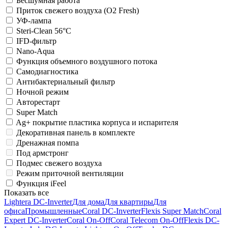
Беcшумная работа
Приток свежего воздуха (O2 Fresh)
УФ-лампа
Steri-Clean 56°C
IFD-фильтр
Nano-Aqua
Функция объемного воздушного потока
Самодиагностика
Антибактериальный фильтр
Ночной режим
Авторестарт
Super Match
Ag+ покрытие пластика корпуса и испарителя
Декоративная панель в комплекте
Дренажная помпа
Под армстронг
Подмес свежего воздуха
Режим приточной вентиляции
Функция iFeel
Показать все
Lightera DC-Inverter
Для дома
Для квартиры
Для
офиса
Промышленные
Coral DC-Inverter
Flexis Super Match
Coral
Expert DC-Inverter
Coral On-Off
Coral Telecom On-Off
Flexis DC-