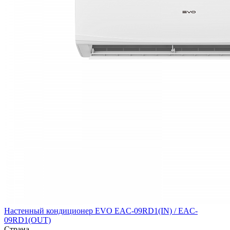
Настенный кондиционер EVO EAC-09RD1(IN) / EAC-
09RD1(OUT)
Страна