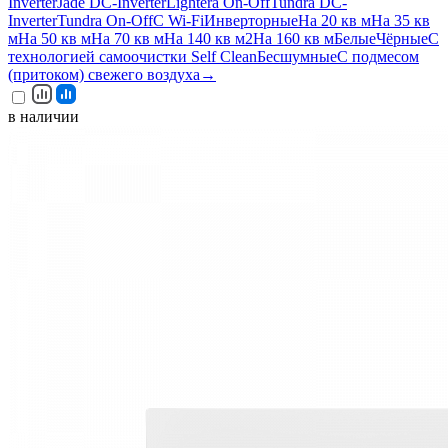
Inverter
Jade DC-Inverter
Lightera On-Off
Tundra DC-
Inverter
Tundra On-Off
С Wi-Fi
Инверторные
На 20 кв м
На 35 кв
м
На 50 кв м
На 70 кв м
На 140 кв м2
На 160 кв м
Белые
Чёрные
С
технологией самоочистки Self Clean
Бесшумные
С подмесом
(притоком) свежего воздуха
→
в наличии