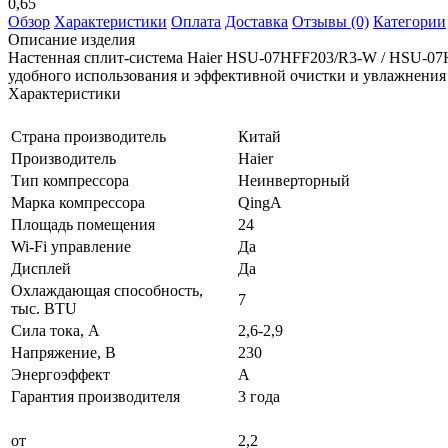
0,65
Обзор
Характеристики
Оплата
Доставка
Отзывы (0)
Категории
Описание изделия
Настенная сплит-система Haier HSU-07HFF203/R3-W / HSU-07
удобного использования и эффективной очистки и увлажнения 
Характеристики
Страна производитель
Китай
Производитель
Haier
Тип компрессора
Неинверторный
Марка компрессора
QingA
Площадь помещения
24
Wi-Fi управление
Да
Дисплей
Да
Охлаждающая способность,
7
тыс. BTU
Сила тока, А
2,6-2,9
Напряжение, В
230
Энергоэффект
А
Гарантия производителя
3 года
от
2,2