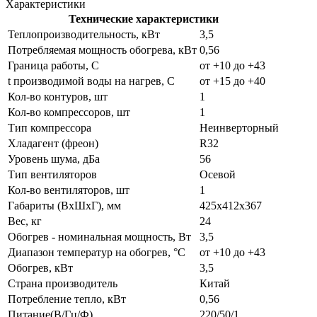
Характеристики
Технические характеристики
Теплопроизводительность, кВт
3,5
Потребляемая мощность обогрева, кВт
0,56
Граница работы, С
от +10 до +43
t производимой воды на нагрев, С
от +15 до +40
Кол-во контуров, шт
1
Кол-во компрессоров, шт
1
Тип компрессора
Неинверторный
Хладагент (фреон)
R32
Уровень шума, дБа
56
Тип вентиляторов
Осевой
Кол-во вентиляторов, шт
1
Габариты (ВxШxГ), мм
425х412х367
Вес, кг
24
Обогрев - номинальная мощность, Вт
3,5
Диапазон температур на обогрев, °C
от +10 до +43
Обогрев, кВт
3,5
Страна производитель
Китай
Потребление тепло, кВт
0,56
Питание(В/Гц/Ф)
220/50/1