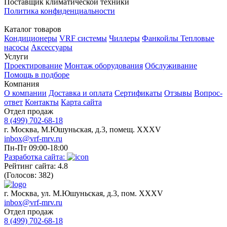
Поставщик климатической техники
Политика конфиденциальности
Каталог товаров
Кондиционеры
VRF системы
Чиллеры
Фанкойлы
Тепловые
насосы
Аксессуары
Услуги
Проектирование
Монтаж оборудования
Обслуживание
Помощь в подборе
Компания
О компании
Доставка и оплата
Сертификаты
Отзывы
Вопрос-
ответ
Контакты
Карта сайта
Отдел продаж
8 (499) 702-68-18
г. Москва, М.Юшуньская, д.3, помещ. XXXV
inbox@vrf-mrv.ru
Пн-Пт 09:00-18:00
Разработка сайта:
Рейтинг сайта: 4.8
(Голосов: 382)
г. Москва, ул. М.Юшуньская, д.3, пом. XXXV
inbox@vrf-mrv.ru
Отдел продаж
8 (499) 702-68-18