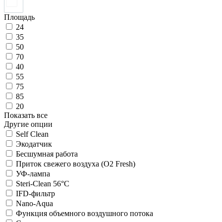
Площадь
24
35
50
70
40
55
75
85
20
Показать все
Другие опции
Self Clean
Экодатчик
Беcшумная работа
Приток свежего воздуха (O2 Fresh)
УФ-лампа
Steri-Clean 56°C
IFD-фильтр
Nano-Aqua
Функция объемного воздушного потока