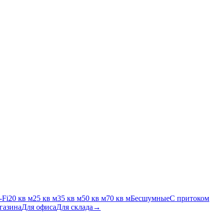
-Fi
20 кв м
25 кв м
35 кв м
50 кв м
70 кв м
Бесшумные
С притоком
газина
Для офиса
Для склада
→