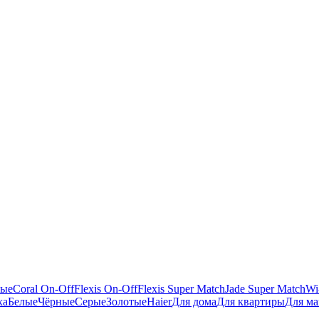
ные
Coral On-Off
Flexis On-Off
Flexis Super Match
Jade Super Match
Wi
ха
Белые
Чёрные
Серые
Золотые
Haier
Для дома
Для квартиры
Для ма