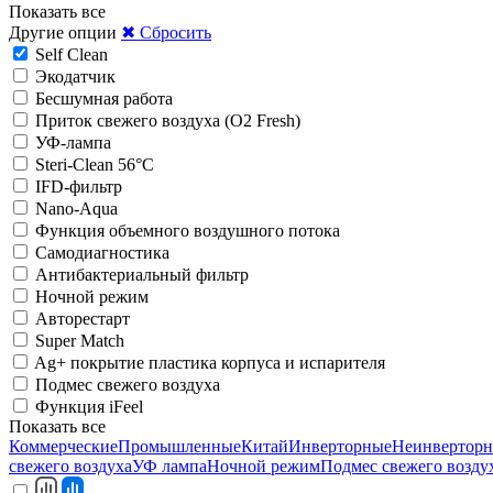
Показать все
Другие опции
✖ Сбросить
Self Clean
Экодатчик
Беcшумная работа
Приток свежего воздуха (O2 Fresh)
УФ-лампа
Steri-Clean 56°C
IFD-фильтр
Nano-Aqua
Функция объемного воздушного потока
Самодиагностика
Антибактериальный фильтр
Ночной режим
Авторестарт
Super Match
Ag+ покрытие пластика корпуса и испарителя
Подмес свежего воздуха
Функция iFeel
Показать все
Коммерческие
Промышленные
Китай
Инверторные
Неинвертор
свежего воздуха
УФ лампа
Ночной режим
Подмес свежего возду