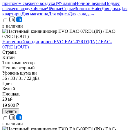
притоком свежего воздуха
УФ лампа
Ночной режим
Подмес
свежего воздуха
Белые
Чёрные
Серые
Золотые
Haier
Для дома
Для
квартиры
Для магазина
Для офиса
Для склада
→
в наличии
Настенный кондиционер EVO EAC-07RD1(IN) / EAC-
07RD1(OUT)
Страна
Китай
Тип компрессора
Неинверторный
Уровень шума вн
36 / 33 / 31 / 22 дБа
Цвет
Белый
Площадь
20 м²
19 900 ₽
Купить
в наличии