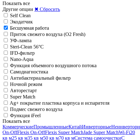
Показать все
Другие опции
✖ Сбросить
Self Clean
Экодатчик
Беcшумная работа
Приток свежего воздуха (O2 Fresh)
УФ-лампа
Steri-Clean 56°C
IFD-фильтр
Nano-Aqua
Функция объемного воздушного потока
Самодиагностика
Антибактериальный фильтр
Ночной режим
Авторестарт
Super Match
Ag+ покрытие пластика корпуса и испарителя
Подмес свежего воздуха
Функция iFeel
Показать все
Коммерческие
Промышленные
Китай
Инверторные
Неинвертор
On-Off
Flexis On-Off
Flexis Super Match
Jade Super Match
Wi-Fi
20
кв м
25 кв м
35 кв м
50 кв м
70 кв м
Система самоочистки
С