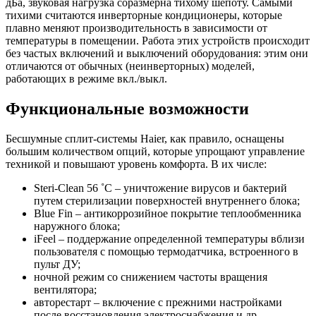
дБа, звуковая нагрузка соразмерна тихому шепоту. Самыми
тихими считаются инверторные кондиционеры, которые
плавно меняют производительность в зависимости от
температуры в помещении. Работа этих устройств происходит
без частых включений и выключений оборудования: этим они
отличаются от обычных (неинверторных) моделей,
работающих в режиме вкл./выкл.
Функциональные возможности
Бесшумные сплит-системы Haier, как правило, оснащены
большим количеством опций, которые упрощают управление
техникой и повышают уровень комфорта. В их числе:
Steri-Clean 56 ˚C – уничтожение вирусов и бактерий
путем стерилизации поверхностей внутреннего блока;
Blue Fin – антикоррозийное покрытие теплообменника
наружного блока;
iFeel – поддержание определенной температуры вблизи
пользователя с помощью термодатчика, встроенного в
пульт ДУ;
ночной режим со снижением частоты вращения
вентилятора;
авторестарт – включение с прежними настройками
после восстановления электроснабжения и др.