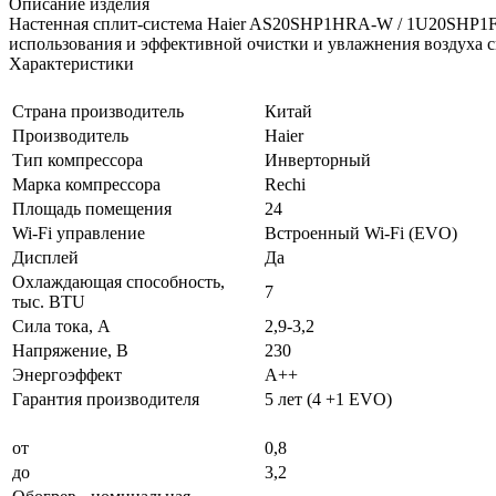
Описание изделия
Настенная сплит-система Haier AS20SHP1HRA-W / 1U20SHP1FR
использования и эффективной очистки и увлажнения воздуха с
Характеристики
Страна производитель
Китай
Производитель
Haier
Тип компрессора
Инверторный
Марка компрессора
Rechi
Площадь помещения
24
Wi-Fi управление
Встроенный Wi-Fi (EVO)
Дисплей
Да
Охлаждающая способность,
7
тыс. BTU
Сила тока, А
2,9-3,2
Напряжение, В
230
Энергоэффект
А++
Гарантия производителя
5 лет (4 +1 EVO)
от
0,8
до
3,2