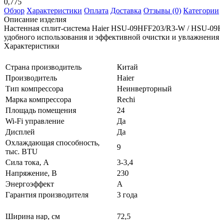
0,775
Обзор
Характеристики
Оплата
Доставка
Отзывы (0)
Категории
Описание изделия
Настенная сплит-система Haier HSU-09HFF203/R3-W / HSU-09
удобного использования и эффективной очистки и увлажнения 
Характеристики
Страна производитель
Китай
Производитель
Haier
Тип компрессора
Неинверторный
Марка компрессора
Rechi
Площадь помещения
24
Wi-Fi управление
Да
Дисплей
Да
Охлаждающая способность,
9
тыс. BTU
Сила тока, А
3-3,4
Напряжение, В
230
Энергоэффект
А
Гарантия производителя
3 года
Ширина нар, см
72,5