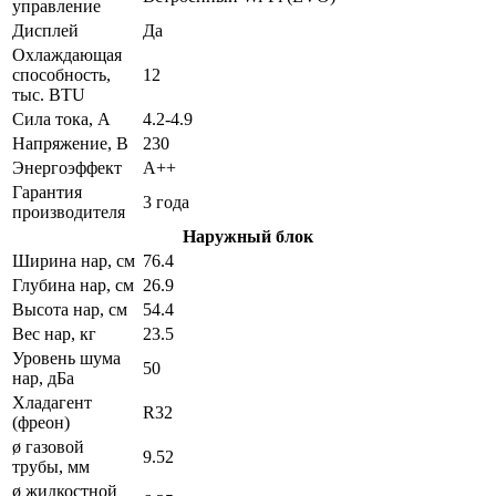
управление
Дисплей
Да
Охлаждающая
способность,
12
тыс. BTU
Сила тока, А
4.2-4.9
Напряжение, В
230
Энергоэффект
А++
Гарантия
3 года
производителя
Наружный блок
Ширина нар, см
76.4
Глубина нар, см
26.9
Высота нар, см
54.4
Вес нар, кг
23.5
Уровень шума
50
нар, дБа
Хладагент
R32
(фреон)
ø газовой
9.52
трубы, мм
ø жидкостной