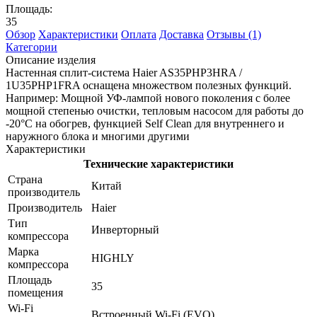
Площадь:
35
Обзор
Характеристики
Оплата
Доставка
Отзывы (1)
Категории
Описание изделия
Настенная сплит-система Haier AS35PHP3HRA /
1U35PHP1FRA оснащена множеством полезных функций.
Например: Мощной УФ-лампой нового поколения с более
мощной степенью очистки, тепловым насосом для работы до
-20°C на обогрев, функцией Self Clean для внутреннего и
наружного блока и многими другими
Характеристики
Технические характеристики
Страна
Китай
производитель
Производитель
Haier
Тип
Инверторный
компрессора
Марка
HIGHLY
компрессора
Площадь
35
помещения
Wi-Fi
Встроенный Wi-Fi (EVO)