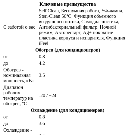
Ключевые преимущества
Self Clean, Беcшумная работа, УФ-лампа,
Steri-Clean 56°C, Функция объемного
воздушного потока, Самодиагностика,
С заботой о вас
Антибактериальный фильтр, Ночной
режим, Авторестарт, Ag+ покрытие
пластика корпуса и испарителя, Функция
iFeel
Обогрев (для кондиционеров)
от
0.8
до
4.2
Обогрев -
номинальная
3.5
мощность, кВт
Диапазон
рабочих
-20 / +24
температур на
обогрев, °C
Охлаждение (для кондиционеров)
от
0.8
до
3.6
Охлаждение -