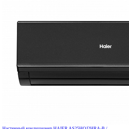
Настенный кондиционер HAIER AS25HQJ2HRA-B /