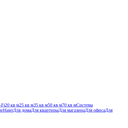
-Fi
20 кв м
25 кв м
35 кв м
50 кв м
70 кв м
Система
ые
Haier
Для дома
Для квартиры
Для магазина
Для офиса
Для