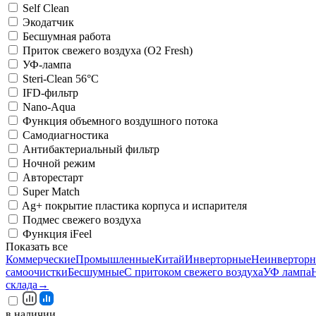
Self Clean
Экодатчик
Беcшумная работа
Приток свежего воздуха (O2 Fresh)
УФ-лампа
Steri-Clean 56°C
IFD-фильтр
Nano-Aqua
Функция объемного воздушного потока
Самодиагностика
Антибактериальный фильтр
Ночной режим
Авторестарт
Super Match
Ag+ покрытие пластика корпуса и испарителя
Подмес свежего воздуха
Функция iFeel
Показать все
Коммерческие
Промышленные
Китай
Инверторные
Неинвертор
самоочистки
Бесшумные
С притоком свежего воздуха
УФ лампа
склада
→
в наличии