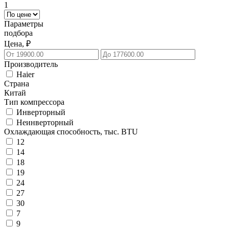
1
Параметры
подбора
Цена, ₽
Производитель
Haier
Страна
Китай
Тип компрессора
Инверторный
Неинверторный
Охлаждающая способность, тыс. BTU
12
14
18
19
24
27
30
7
9