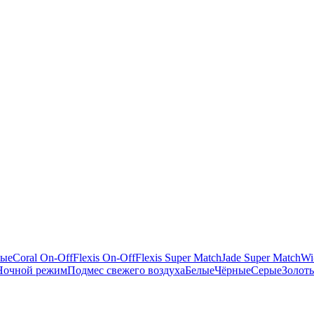
ные
Coral On-Off
Flexis On-Off
Flexis Super Match
Jade Super Match
Wi
Ночной режим
Подмес свежего воздуха
Белые
Чёрные
Серые
Золот