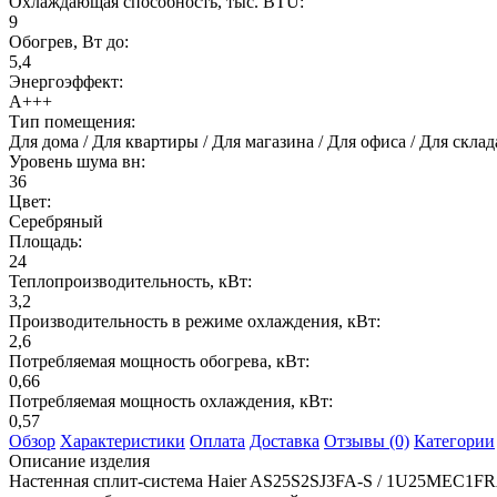
Охлаждающая способность, тыс. BTU:
9
Обогрев, Вт до:
5,4
Энергоэффект:
А+++
Тип помещения:
Для дома / Для квартиры / Для магазина / Для офиса / Для скл
Уровень шума вн:
36
Цвет:
Серебряный
Площадь:
24
Теплопроизводительность, кВт:
3,2
Производительность в режиме охлаждения, кВт:
2,6
Потребляемая мощность обогрева, кВт:
0,66
Потребляемая мощность охлаждения, кВт:
0,57
Обзор
Характеристики
Оплата
Доставка
Отзывы (0)
Категории
Описание изделия
Настенная сплит-система Haier AS25S2SJ3FA-S / 1U25MEC1FRA