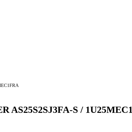
5MEC1FRA
ER AS25S2SJ3FA-S / 1U25MEC