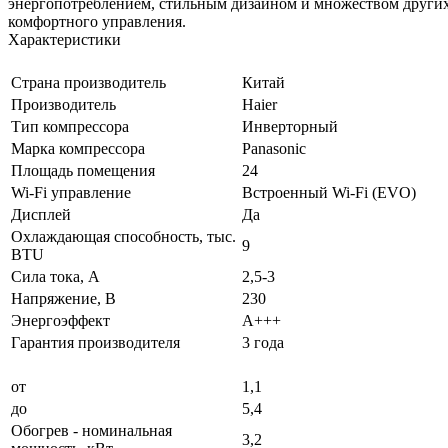
энергопотреблением, стильным дизайном и множеством других
комфортного управления.
Характеристики
Страна производитель
Китай
Производитель
Haier
Тип компрессора
Инверторный
Марка компрессора
Panasonic
Площадь помещения
24
Wi-Fi управление
Встроенный Wi-Fi (EVO)
Дисплей
Да
Охлаждающая способность, тыс.
9
BTU
Сила тока, А
2,5-3
Напряжение, В
230
Энергоэффект
А+++
Гарантия производителя
3 года
от
1,1
до
5,4
Обогрев - номинальная
3,2