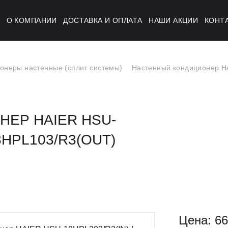
Г
О КОМПАНИИ
ДОСТАВКА И ОПЛАТА
НАШИ АКЦИИ
КОНТ
онеры настенные (сплит системы)
Настенный кондиционер H
ЕР HAIER HSU-
18HPL103/R3(OUT)
Цена: 66