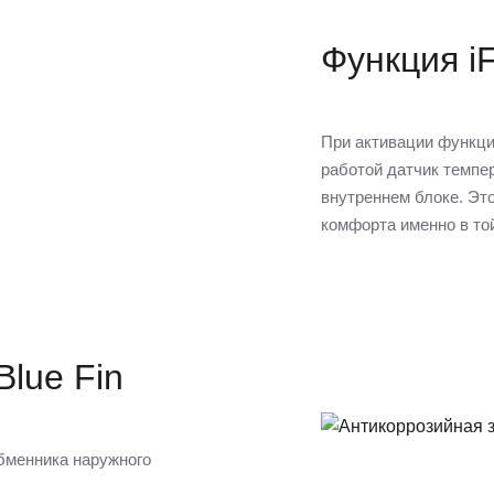
Функция iF
При активации функци
работой датчик темпе
внутреннем блоке. Эт
комфорта именно в то
lue Fin
бменника наружного