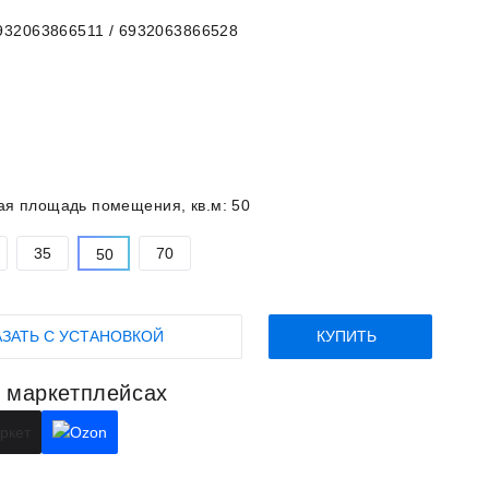
932063866511 / 6932063866528
ая площадь помещения, кв.м:
50
35
70
50
АЗАТЬ С УСТАНОВКОЙ
КУПИТЬ
а маркетплейсах