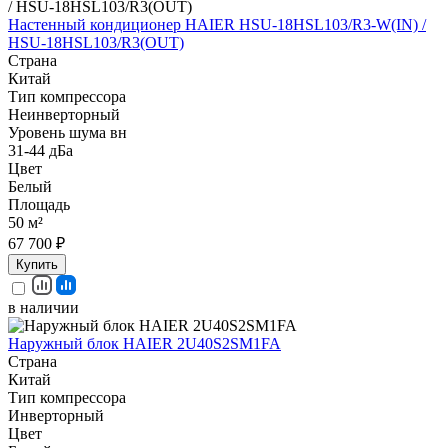
Настенный кондиционер HAIER HSU-18HSL103/R3-W(IN) /
HSU-18HSL103/R3(OUT)
Страна
Китай
Тип компрессора
Неинверторный
Уровень шума вн
31-44 дБа
Цвет
Белый
Площадь
50 м²
67 700 ₽
Купить
в наличии
Наружный блок HAIER 2U40S2SM1FA
Страна
Китай
Тип компрессора
Инверторный
Цвет