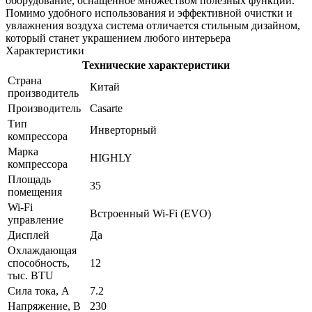
оборудование, оснащенное множеством полезных функций.
Помимо удобного использования и эффективной очистки и
увлажнения воздуха система отличается стильным дизайном,
который станет украшением любого интерьера
Характеристики
Технические характеристики
Страна
Китай
производитель
Производитель
Casarte
Тип
Инверторный
компрессора
Марка
HIGHLY
компрессора
Площадь
35
помещения
Wi-Fi
Встроенный Wi-Fi (EVO)
управление
Дисплей
Да
Охлаждающая
способность,
12
тыс. BTU
Сила тока, А
7.2
Напряжение, В
230