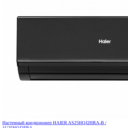
Настенный кондиционер HAIER AS25HQJ2HRA-B /
1U25HQJ2FRA