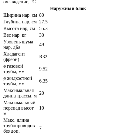
охлаждение, °C
Наружный блок
Ширина нар, см
80
Глубина нар, см
27.5
Высота нар, см
55.3
Вес нар, кг
30
Уровень шума
49
нар, дБа
Хладагент
R32
(фреон)
ø газовой
9.52
трубы, мм
ø жидкостной
6.35
трубы, мм
Максимальная
20
длина трассы, м
Максимальный
перепад высот,
10
м
Макс. длина
трубопроводов
7
без доп.