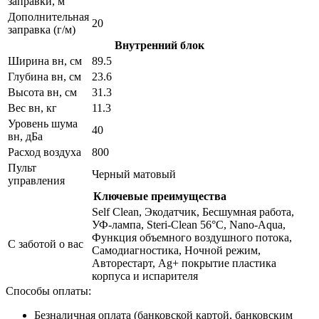
заправки, м
Дополнительная
20
заправка (г/м)
Внутренний блок
Ширина вн, см
89.5
Глубина вн, см
23.6
Высота вн, см
31.3
Вес вн, кг
11.3
Уровень шума
40
вн, дБа
Расход воздуха
800
Пульт
Черный матовый
управления
Ключевые преимущества
Self Clean, Экодатчик, Беcшумная работа,
УФ-лампа, Steri-Clean 56°C, Nano-Aqua,
Функция объемного воздушного потока,
С заботой о вас
Самодиагностика, Ночной режим,
Авторестарт, Ag+ покрытие пластика
корпуса и испарителя
Способы оплаты:
Безналичная оплата (банковской картой, банковским