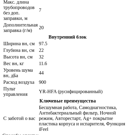
Макс. длина
трубопроводов
7
без доп.
заправки, м
Дополнительная
20
заправка (г/м)
Внутренний блок
Ширина вн, см
97.5
Глубина вн, см
22
Высота вн, см
32
Вес вн, кг
11.6
Уровень шума
44
вн, дБа
Расход воздуха
900
Пульт
YR-HFA (русифицированный)
управления
Ключевые преимущества
Беcшумная работа, Самодиагностика,
Антибактериальный фильтр, Ночной
С заботой о вас
режим, Авторестарт, Ag+ покрытие
пластика корпуса и испарителя, Функция
iFeel