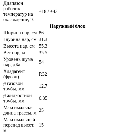
Диапазон
рабочих
+18 / +43
температур на
охлаждение, °C
Наружный блок
Ширина нар, см
86
Глубина нар, см
31.3
Высота нар, см
55.3
Вес нар, кг
35.5
Уровень шума
54
нар, дБа
Хладагент
R32
(фреон)
ø газовой
12.7
трубы, мм
ø жидкостной
6.35
трубы, мм
Максимальная
25
длина трассы, м
Максимальный
перепад высот,
15
м