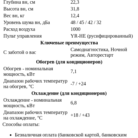
Глубина вн, см
22,3
Высота вн, см
31,8
Вес вн, кг
12,4
Уровень шума вн, дБа
48 / 45 / 42 / 32
Расход воздуха
1000
Пульт управления
YR-HE (русифицированный)
Ключевые преимущества
Самодиагностика, Ночной
С заботой о вас
режим, Авторестарт
Обогрев (для кондиционеров)
Обогрев - номинальная
7,1
мощность, кВт
Диапазон рабочих температур
-7 / +24
на обогрев, °C
Охлаждение (для кондиционеров)
Охлаждение - номинальная
6,8
мощность, кВт
Диапазон рабочих температур
+18 / +43
на охлаждение, °C
Способы оплаты:
Безналичная оплата (банковской картой, банковским