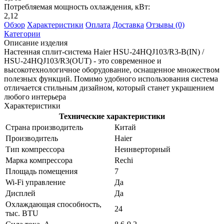
Потребляемая мощность охлаждения, кВт:
2,12
Обзор
Характеристики
Оплата
Доставка
Отзывы (0)
Категории
Описание изделия
Настенная сплит-система Haier HSU-24HQJ103/R3-B(IN) /
HSU-24HQJ103/R3(OUT) - это современное и
высокотехнологичное оборудование, оснащенное множеством
полезных функций. Помимо удобного использования система
отличается стильным дизайном, который станет украшением
любого интерьера
Характеристики
Технические характеристики
Страна производитель
Китай
Производитель
Haier
Тип компрессора
Неинверторный
Марка компрессора
Rechi
Площадь помещения
7
Wi-Fi управление
Да
Дисплей
Да
Охлаждающая способность,
24
тыс. BTU