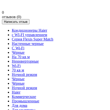
0
отзывов (0)
Написать отзыв
Кондиционеры Haier
с WI-FI управлением
Серия Flexis Super Match
Настенные черные
С Wi-Fi
Чёрные
На 70 кв м
Неинверторные
Wi-Fi
70 кв м
Ночной режим
Чёрные
Чёрные
Ночной режим
Haier
Коммерческие
Промышленные
Для дома
Для квартиры