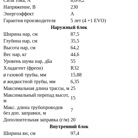
Сила тока, А
8,6-9,2
Напряжение, В
230
Энергоэффект
А
Гарантия производителя
5 лет (4 +1 EVO)
Наружный блок
Ширина нар, см
87,5
Глубина нар, см
35,5
Высота нар, см
64,2
Вес нар, кг
44,6
Уровень шума нар, дБа
55
Хладагент (фреон)
R32
ø газовой трубы, мм
15,88
ø жидкостной трубы, мм
6,35
Максимальная длина трассы, м
25
Максимальный перепад высот,
15
м
Макс. длина трубопроводов
7
без доп. заправки, м
Дополнительная заправка (г/м)
20
Внутренний блок
Ширина вн, см
97,4