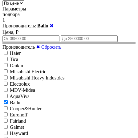
Параметры
подбора
1
Производитель:
Ballu
✖
Цена, ₽
Производитель
✖ Сбросить
Haier
Tica
Daikin
Mitsubishi Electric
Mitsubishi Heavy Industries
Electrolux
MDV-Midea
AquaViva
Ballu
Cooper&Hunter
Eurohoff
Fairland
Galmet
Hayward