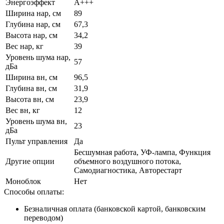
Энергоэффект
А+++
Ширина нар, см
89
Глубина нар, см
67,3
Высота нар, см
34,2
Вес нар, кг
39
Уровень шума нар,
57
дБа
Ширина вн, см
96,5
Глубина вн, см
31,9
Высота вн, см
23,9
Вес вн, кг
12
Уровень шума вн,
23
дБа
Пульт управления
Да
Беcшумная работа, УФ-лампа, Функция
Другие опции
объемного воздушного потока,
Самодиагностика, Авторестарт
Моноблок
Нет
Способы оплаты:
Безналичная оплата (банковской картой, банковским
переводом)