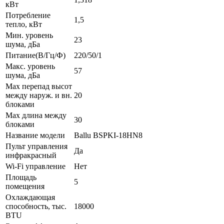
кВт
Потребление
1,5
тепло, кВт
Мин. уровень
23
шума, дБа
Питание(В/Гц/Ф)
220/50/1
Макс. уровень
57
шума, дБа
Max перепад высот
между наруж. и вн.
20
блоками
Max длина между
30
блоками
Название модели
Ballu BSPKI-18HN8
Пульт управления
Да
инфракрасный
Wi-Fi управление
Нет
Площадь
5
помещения
Охлаждающая
способность, тыс.
18000
BTU