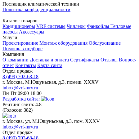
Поставщик климатической техники
Политика конфиденциальности
Каталог товаров
Кондиционеры
VRF системы
Чиллеры
Фанкойлы
Тепловые
насосы
Аксессуары
Услуги
Проектирование
Монтаж оборудования
Обслуживание
Помощь в подборе
Компания
О компании
Доставка и оплата
Сертификаты
Отзывы
Вопрос-
ответ
Контакты
Карта сайта
Отдел продаж
8 (499) 702-68-18
г. Москва, М.Юшуньская, д.3, помещ. XXXV
inbox@vrf-mrv.ru
Пн-Пт 09:00-18:00
Разработка сайта:
Рейтинг сайта: 4.8
(Голосов: 382)
г. Москва, ул. М.Юшуньская, д.3, пом. XXXV
inbox@vrf-mrv.ru
Отдел продаж
8 (499) 702-68-18