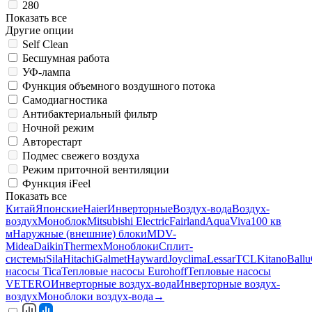
280
Показать все
Другие опции
Self Clean
Беcшумная работа
УФ-лампа
Функция объемного воздушного потока
Самодиагностика
Антибактериальный фильтр
Ночной режим
Авторестарт
Подмес свежего воздуха
Режим приточной вентиляции
Функция iFeel
Показать все
Китай
Японские
Haier
Инверторные
Воздух-вода
Воздух-
воздух
Моноблок
Mitsubishi Electric
Fairland
AquaViva
100 кв
м
Наружные (внешние) блоки
MDV-
Midea
Daikin
Thermex
Моноблоки
Сплит-
системы
Sila
Hitachi
Galmet
Hayward
Joyclima
Lessar
TCL
Kitano
Ballu
насосы Tica
Тепловые насосы Eurohoff
Тепловые насосы
VETERO
Инверторные воздух-вода
Инверторные воздух-
воздух
Моноблоки воздух-вода
→