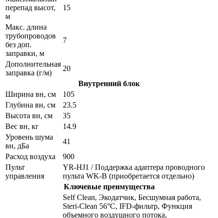
перепад высот,
15
м
Макс. длина
трубопроводов
7
без доп.
заправки, м
Дополнительная
20
заправка (г/м)
Внутренний блок
Ширина вн, см
105
Глубина вн, см
23.5
Высота вн, см
35
Вес вн, кг
14.9
Уровень шума
41
вн, дБа
Расход воздуха
900
Пульт
YR-HJ1 / Поддержка адаптера проводного
управления
пульта WK-B (приобретается отдельно)
Ключевые преимущества
Self Clean, Экодатчик, Беcшумная работа,
Steri-Clean 56°C, IFD-фильтр, Функция
объемного воздушного потока,