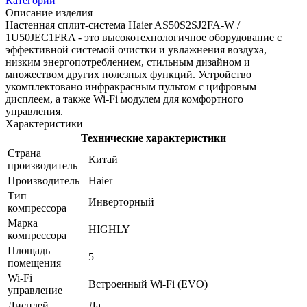
Категории
Описание изделия
Настенная сплит-система Haier AS50S2SJ2FA-W /
1U50JEC1FRA - это высокотехнологичное оборудование с
эффективной системой очистки и увлажнения воздуха,
низким энергопотреблением, стильным дизайном и
множеством других полезных функций. Устройство
укомплектовано инфракрасным пультом с цифровым
дисплеем, а также Wi-Fi модулем для комфортного
управления.
Характеристики
Технические характеристики
Страна
Китай
производитель
Производитель
Haier
Тип
Инверторный
компрессора
Марка
HIGHLY
компрессора
Площадь
5
помещения
Wi-Fi
Встроенный Wi-Fi (EVO)
управление
Дисплей
Да