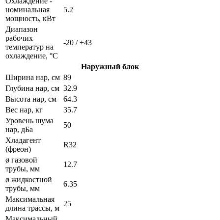
Охлаждение -
номинальная
5.2
мощность, кВт
Диапазон
рабочих
-20 / +43
температур на
охлаждение, °C
Наружный блок
Ширина нар, см
89
Глубина нар, см
32.9
Высота нар, см
64.3
Вес нар, кг
35.7
Уровень шума
50
нар, дБа
Хладагент
R32
(фреон)
ø газовой
12.7
трубы, мм
ø жидкостной
6.35
трубы, мм
Максимальная
25
длина трассы, м
Максимальный