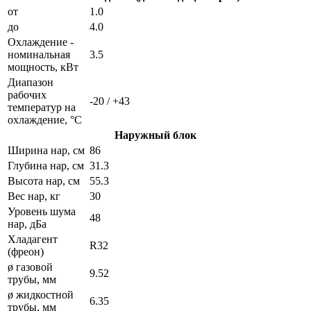
от
1.0
до
4.0
Охлаждение -
номинальная
3.5
мощность, кВт
Диапазон
рабочих
-20 / +43
температур на
охлаждение, °C
Наружный блок
Ширина нар, см
86
Глубина нар, см
31.3
Высота нар, см
55.3
Вес нар, кг
30
Уровень шума
48
нар, дБа
Хладагент
R32
(фреон)
ø газовой
9.52
трубы, мм
ø жидкостной
6.35
трубы, мм