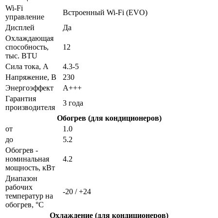
Wi-Fi
Встроенный Wi-Fi (EVO)
управление
Дисплей
Да
Охлаждающая
способность,
12
тыс. BTU
Сила тока, А
4.3-5
Напряжение, В
230
Энергоэффект
А+++
Гарантия
3 года
производителя
Обогрев (для кондиционеров)
от
1.0
до
5.2
Обогрев -
номинальная
4.2
мощность, кВт
Диапазон
рабочих
-20 / +24
температур на
обогрев, °C
Охлаждение (для кондиционеров)