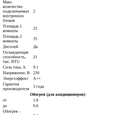
Макс.
количество
подключаемых
2
внутренних
блоков
Площадь 1
25
комнаты
Площадь 2
35
комнаты
Дисплей
Да
Охлаждающая
способность,
21
тыс. BTU
Сила тока, А
9.1
Напряжение, В
230
Энергоэффект
А++
Гарантия
3 года
производителя
Обогрев (для кондиционеров)
от
1.8
до
6.6
Обогрев -