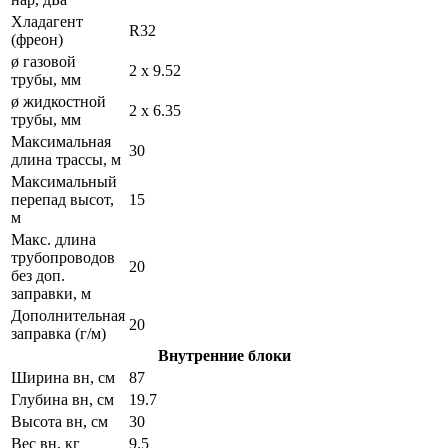
Хладагент
R32
(фреон)
ø газовой
2 х 9.52
трубы, мм
ø жидкостной
2 х 6.35
трубы, мм
Максимальная
30
длина трассы, м
Максимальный
перепад высот,
15
м
Макс. длина
трубопроводов
20
без доп.
заправки, м
Дополнительная
20
заправка (г/м)
Внутренние блоки
Ширина вн, см
87
Глубина вн, см
19.7
Высота вн, см
30
Вес вн, кг
9.5