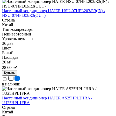
Настенный кондиционер HAIER HSU-07HPL203/R3(IN) /
HSU-07HPL03/R3(OUT)
Страна
Китай
Тип компрессора
Неинверторный
Уровень шума вн
36 дБа
Цвет
Белый
Площадь
20 м²
28 600 ₽
Купить
в наличии
Настенный кондиционер HAIER AS25HPL2HRA /
1U25HPL1FRA
Страна
Китай