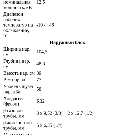
номинальная
12,5
мощность, кВт
Диапазон
рабочих
температур на
-10 / +46
охлаждение,
°C
Наружный блок
Ширина нар,
104,5
см
Глубина нар,
48,8
см
Высота нар, см
89
Вес нар, кг
77
Уровень шума
58
нар, дБа
Хладагент
R32
(фреон)
ø газовой
3 x 9,52 (3/8) + 2 x 12,7 (1/2)
трубы, мм
ø жидкостной
5 х 6,35 (1/4)
трубы, мм
Максимальная