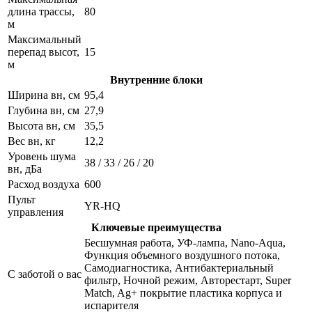
длина трассы,
80
м
Максимальный
перепад высот,
15
м
Внутренние блоки
Ширина вн, см
95,4
Глубина вн, см
27,9
Высота вн, см
35,5
Вес вн, кг
12,2
Уровень шума
38 / 33 / 26 / 20
вн, дБа
Расход воздуха
600
Пульт
YR-HQ
управления
Ключевые преимущества
Беcшумная работа, УФ-лампа, Nano-Aqua,
Функция объемного воздушного потока,
Самодиагностика, Антибактериальный
С заботой о вас
фильтр, Ночной режим, Авторестарт, Super
Match, Ag+ покрытие пластика корпуса и
испарителя