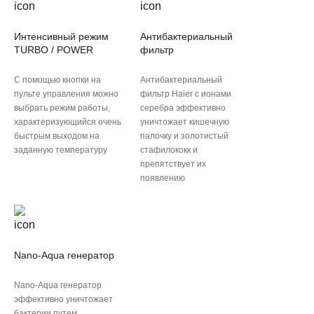
Интенсивный режим
Антибактериальный
TURBO / POWER
фильтр
С помощью кнопки на
Антибактериальный
пульте управления можно
фильтр Haier с ионами
выбрать режим работы,
серебра эффективно
характеризующийся очень
уничтожает кишечную
быстрым выходом на
палочку и золотистый
заданную температуру
стафилококк и
препятствует их
появлению
Nano-Aqua генератор
Nano-Aqua генератор
эффективно уничтожает
бактерии путем