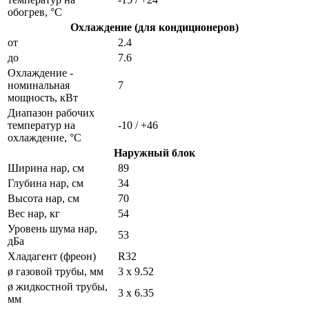
обогрев, °C
Охлаждение (для кондиционеров)
от
2.4
до
7.6
Охлаждение -
номинальная
7
мощность, кВт
Диапазон рабочих
температур на
-10 / +46
охлаждение, °C
Наружный блок
Ширина нар, см
89
Глубина нар, см
34
Высота нар, см
70
Вес нар, кг
54
Уровень шума нар,
53
дБа
Хладагент (фреон)
R32
ø газовой трубы, мм
3 х 9.52
ø жидкостной трубы,
3 х 6.35
мм