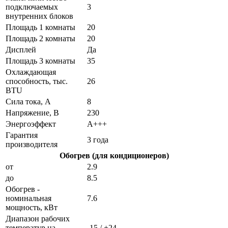
подключаемых
3
внутренних блоков
Площадь 1 комнаты
20
Площадь 2 комнаты
20
Дисплей
Да
Площадь 3 комнаты
35
Охлаждающая
способность, тыс.
26
BTU
Сила тока, А
8
Напряжение, В
230
Энергоэффект
А+++
Гарантия
3 года
производителя
Обогрев (для кондиционеров)
от
2.9
до
8.5
Обогрев -
номинальная
7.6
мощность, кВт
Диапазон рабочих
температур на
-15 / +24