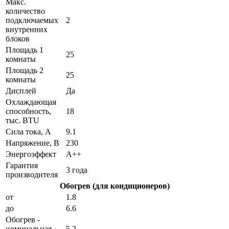
Макс.
количество
подключаемых
2
внутренних
блоков
Площадь 1
25
комнаты
Площадь 2
25
комнаты
Дисплей
Да
Охлаждающая
способность,
18
тыс. BTU
Сила тока, А
9.1
Напряжение, В
230
Энергоэффект
А++
Гарантия
3 года
производителя
Обогрев (для кондиционеров)
от
1.8
до
6.6
Обогрев -
номинальная
5.2