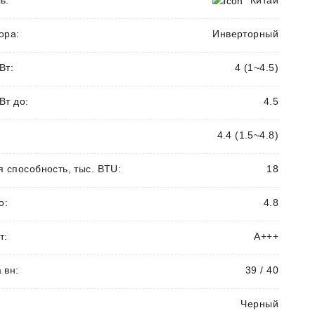
ь:
Китай
ора:
Инверторный
Вт:
4 (1~4.5)
Вт до:
4.5
4.4 (1.5~4.8)
способность, тыс. BTU:
18
о:
4.8
т:
А+++
 вн:
39 / 40
Черный