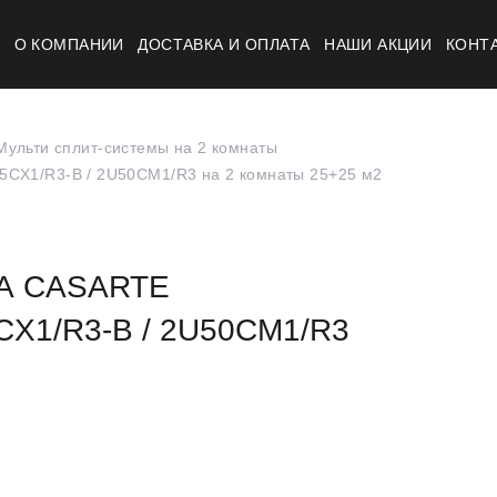
Г
О КОМПАНИИ
ДОСТАВКА И ОПЛАТА
НАШИ АКЦИИ
КОНТ
Мульти сплит-системы на 2 комнаты
CX1/R3-B / 2U50CM1/R3 на 2 комнаты 25+25 м2
А CASARTE
CX1/R3-B / 2U50CM1/R3