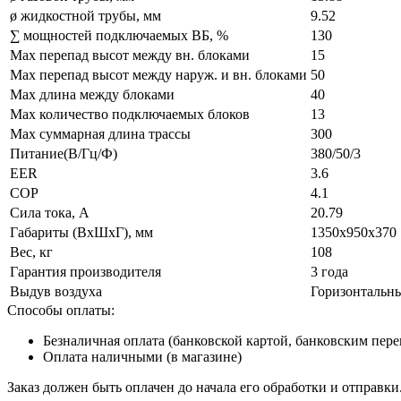
ø жидкостной трубы, мм
9.52
∑ мощностей подключаемых ВБ, %
130
Max перепад высот между вн. блоками
15
Max перепад высот между наруж. и вн. блоками
50
Max длина между блоками
40
Max количество подключаемых блоков
13
Max суммарная длина трассы
300
Питание(В/Гц/Ф)
380/50/3
EER
3.6
COP
4.1
Сила тока, А
20.79
Габариты (ВxШxГ), мм
1350х950х370
Вес, кг
108
Гарантия производителя
3 года
Выдув воздуха
Горизонтальн
Способы оплаты:
Безналичная оплата (банковской картой, банковским пер
Оплата наличными (в магазине)
Заказ должен быть оплачен до начала его обработки и отправки