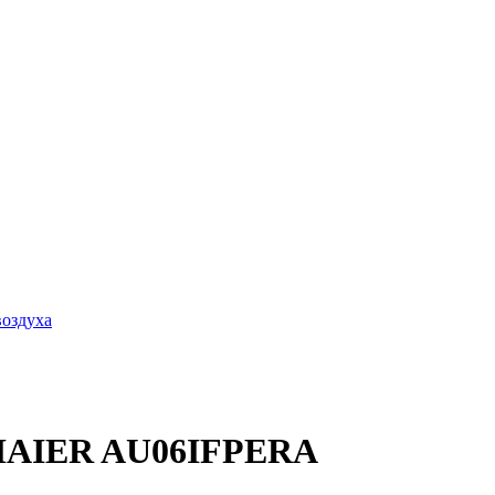
оздуха
 HAIER AU06IFPERA