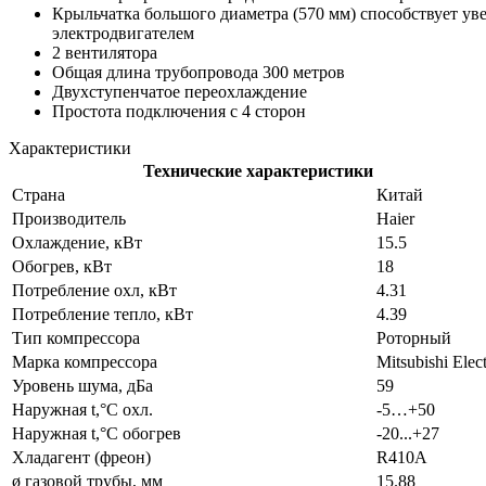
Крыльчатка большого диаметра (570 мм) способствует 
электродвигателем
2 вентилятора
Общая длина трубопровода 300 метров
Двухступенчатое переохлаждение
Простота подключения с 4 сторон
Характеристики
Технические характеристики
Страна
Китай
Производитель
Haier
Охлаждение, кВт
15.5
Обогрев, кВт
18
Потребление охл, кВт
4.31
Потребление тепло, кВт
4.39
Тип компрессора
Роторный
Марка компрессора
Mitsubishi Elect
Уровень шума, дБа
59
Наружная t,°C охл.
-5…+50
Наружная t,°C обогрев
-20...+27
Хладагент (фреон)
R410A
ø газовой трубы, мм
15.88