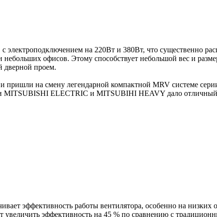
, с электроподключением на 220Вт и 380Вт, что существенно рас
и небольших офисов. Этому способствует небольшой вес и разме
й дверной проем.
 и пришли на смену легендарной компактной MRV системе серии 
нами MITSUBISHI ELECTRIC и MITSUBIHI HEAVY дало отличный 
чивает эффективность работы вентилятора, особенно на низких 
т увеличить эффективность на 45 % по сравнению с традицион