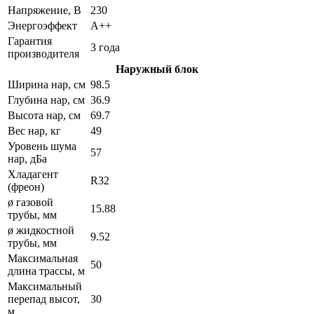
Напряжение, В
230
Энергоэффект
А++
Гарантия
3 года
производителя
Наружный блок
Ширина нар, см
98.5
Глубина нар, см
36.9
Высота нар, см
69.7
Вес нар, кг
49
Уровень шума
57
нар, дБа
Хладагент
R32
(фреон)
ø газовой
15.88
трубы, мм
ø жидкостной
9.52
трубы, мм
Максимальная
50
длина трассы, м
Максимальный
перепад высот,
30
м