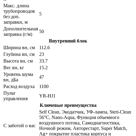
Макс. длина
трубопроводов
5
без доп.
заправки, м
Дополнительная
50
заправка (г/м)
Внутренний блок
Ширина вн, см
112.6
Глубина вн, см
23
Высота вн, см
33.7
Вес вн, кг
15.2
Уровень шума
47
вн, дБа
Расход воздуха
1100
Пульт
YR-HJ1
управления
Ключевые преимущества
Self Clean, Экодатчик, УФ-лампа, Steri-Clean
56°C, Nano-Aqua, Функция объемного
воздушного потока, Самодиагностика,
С заботой о вас
Ночной режим, Авторестарт, Super Match,
Ag+ покрытие пластика корпуса и