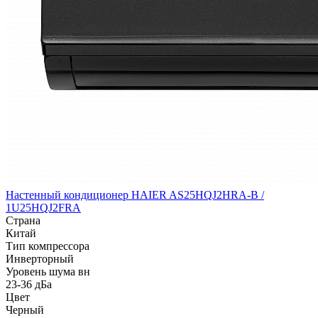
Настенный кондиционер HAIER AS25HQJ2HRA-B /
1U25HQJ2FRA
Страна
Китай
Тип компрессора
Инверторный
Уровень шума вн
23-36 дБа
Цвет
Черный