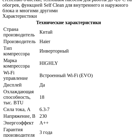
обогрев, функцией Self Clean для внутреннего и наружного
блока и многими другими
Характеристики
Технические характеристики
Страна
Китай
производитель
Производитель
Haier
Тип
Инверторный
компрессора
Марка
HIGHLY
компрессора
Wi-Fi
Встроенный Wi-Fi (EVO)
управление
Дисплей
Да
Охлаждающая
способность,
18
тыс. BTU
Сила тока, А
6.3-7
Напряжение, В
230
Энергоэффект
А++
Гарантия
3 года
производителя