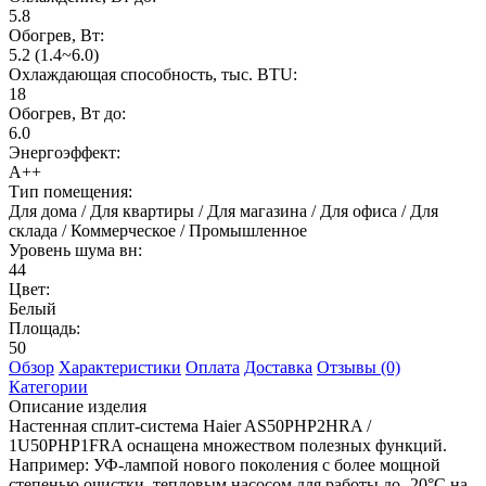
5.8
Обогрев, Вт:
5.2 (1.4~6.0)
Охлаждающая способность, тыс. BTU:
18
Обогрев, Вт до:
6.0
Энергоэффект:
А++
Тип помещения:
Для дома / Для квартиры / Для магазина / Для офиса / Для
склада / Коммерческое / Промышленное
Уровень шума вн:
44
Цвет:
Белый
Площадь:
50
Обзор
Характеристики
Оплата
Доставка
Отзывы (0)
Категории
Описание изделия
Настенная сплит-система Haier AS50PHP2HRA /
1U50PHP1FRA оснащена множеством полезных функций.
Например: УФ-лампой нового поколения с более мощной
степенью очистки, тепловым насосом для работы до -20°C на