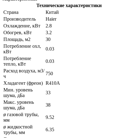
Технические характеристики
Страна
Китай
Производитель
Haier
Охлаждение, кВт
2.8
Обогрев, кВт
3.2
Площадь, м2
30
Потребление охл,
0.03
кВт
Потребление
0.03
тепло, кВт
Расход воздуха, м3/
750
ч
Хладагент (фреон)
R410A
Мин. уровень
33
шума, дБа
Макс. уровень
38
шума, дБа
ø газовой трубы,
9.52
мм
ø жидкостной
6.35
трубы, мм