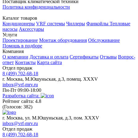
Поставщик климатической техники
Политика конфиденциальности
Каталог товаров
Кондиционеры
VRF системы
Чиллеры
Фанкойлы
Тепловые
насосы
Аксессуары
Услуги
Проектирование
Монтаж оборудования
Обслуживание
Помощь в подборе
Компания
О компании
Доставка и оплата
Сертификаты
Отзывы
Вопрос-
ответ
Контакты
Карта сайта
Отдел продаж
8 (499) 702-68-18
г. Москва, М.Юшуньская, д.3, помещ. XXXV
inbox@vrf-mrv.ru
Пн-Пт 09:00-18:00
Разработка сайта:
Рейтинг сайта: 4.8
(Голосов: 382)
г. Москва, ул. М.Юшуньская, д.3, пом. XXXV
inbox@vrf-mrv.ru
Отдел продаж
8 (499) 702-68-18