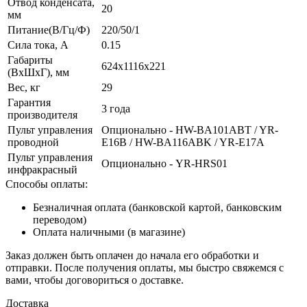
Отвод конденсата,
20
мм
Питание(В/Гц/Ф)
220/50/1
Сила тока, А
0.15
Габариты
624х1116х221
(ВxШxГ), мм
Вес, кг
29
Гарантия
3 года
производителя
Пульт управления
Опционально - HW-BA101ABT / YR-
проводной
E16B / HW-BA116ABK / YR-E17A
Пульт управления
Опционально - YR-HRS01
инфракрасный
Способы оплаты:
Безналичная оплата (банковской картой, банковским
переводом)
Оплата наличными (в магазине)
Заказ должен быть оплачен до начала его обработки и
отправки. После получения оплаты, мы быстро свяжемся с
вами, чтобы договориться о доставке.
Доставка