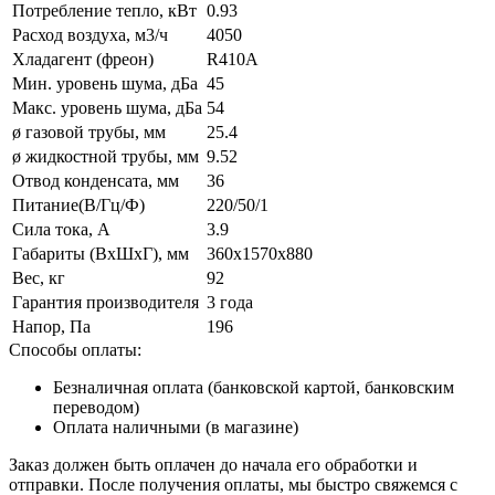
Потребление тепло, кВт
0.93
Расход воздуха, м3/ч
4050
Хладагент (фреон)
R410A
Мин. уровень шума, дБа
45
Макс. уровень шума, дБа
54
ø газовой трубы, мм
25.4
ø жидкостной трубы, мм
9.52
Отвод конденсата, мм
36
Питание(В/Гц/Ф)
220/50/1
Сила тока, А
3.9
Габариты (ВxШxГ), мм
360х1570x880
Вес, кг
92
Гарантия производителя
3 года
Напор, Па
196
Способы оплаты:
Безналичная оплата (банковской картой, банковским
переводом)
Оплата наличными (в магазине)
Заказ должен быть оплачен до начала его обработки и
отправки. После получения оплаты, мы быстро свяжемся с