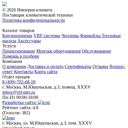
© 2026 Империя климата.
Поставщик климатической техники
Политика конфиденциальности
Каталог товаров
Кондиционеры
VRF системы
Чиллеры
Фанкойлы
Тепловые
насосы
Аксессуары
Услуги
Проектирование
Монтаж оборудования
Обслуживание
Помощь в подборе
Компания
О компании
Доставка и оплата
Сертификаты
Отзывы
Вопрос-
ответ
Контакты
Карта сайта
Отдел продаж
8 (499) 702-68-18
г. Москва, М.Юшуньская, д.3, помещ. XXXV
inbox@vrf-mrv.ru
Пн-Пт 09:00-18:00
Разработка сайта:
Рейтинг сайта: 4.8
(Голосов: 382)
г. Москва, ул. М.Юшуньская, д.3, пом. XXXV