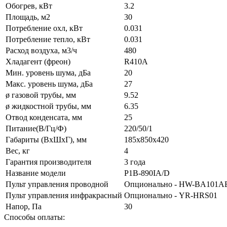
Обогрев, кВт
3.2
Площадь, м2
30
Потребление охл, кВт
0.031
Потребление тепло, кВт
0.031
Расход воздуха, м3/ч
480
Хладагент (фреон)
R410A
Мин. уровень шума, дБа
20
Макс. уровень шума, дБа
27
ø газовой трубы, мм
9.52
ø жидкостной трубы, мм
6.35
Отвод конденсата, мм
25
Питание(В/Гц/Ф)
220/50/1
Габариты (ВxШxГ), мм
185х850х420
Вес, кг
4
Гарантия производителя
3 года
Название модели
P1B-890IA/D
Пульт управления проводной
Опционально - HW-BA101AB
Пульт управления инфракрасный
Опционально - YR-HRS01
Напор, Па
30
Способы оплаты: