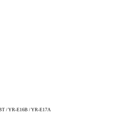
T / YR-E16B / YR-E17A