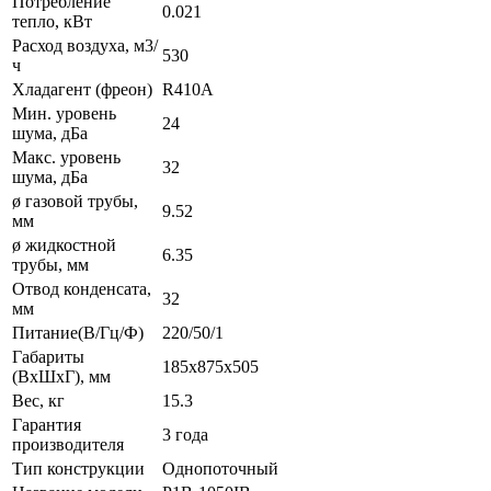
Потребление
0.021
тепло, кВт
Расход воздуха, м3/
530
ч
Хладагент (фреон)
R410A
Мин. уровень
24
шума, дБа
Макс. уровень
32
шума, дБа
ø газовой трубы,
9.52
мм
ø жидкостной
6.35
трубы, мм
Отвод конденсата,
32
мм
Питание(В/Гц/Ф)
220/50/1
Габариты
185х875х505
(ВxШxГ), мм
Вес, кг
15.3
Гарантия
3 года
производителя
Тип конструкции
Однопоточный