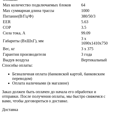
Max количество подключаемых блоков
64
Max суммарная длина трассы
1000
Питание(В/Гц/Ф)
380/50/3
EER
5.63
COP
3.5
Сила тока, А
99.09
3 х
Габариты (ВxШxГ), мм
1690х1410х750
Вес, кг
3 х 375
Гарантия производителя
3 года
Выдув воздуха
Вертикальный
Способы оплаты:
Безналичная оплата (банковской картой, банковским
переводом)
Оплата наличными (в магазине)
Заказ должен быть оплачен до начала его обработки и
отправки. После получения оплаты, мы быстро свяжемся с
вами, чтобы договориться о доставке.
Доставка