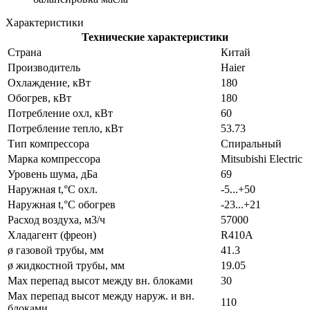
Характеристики
Технические характеристики
Страна
Китай
Производитель
Haier
Охлаждение, кВт
180
Обогрев, кВт
180
Потребление охл, кВт
60
Потребление тепло, кВт
53.73
Тип компрессора
Спиральный
Марка компрессора
Mitsubishi Electric
Уровень шума, дБа
69
Наружная t,°C охл.
-5...+50
Наружная t,°C обогрев
-23...+21
Расход воздуха, м3/ч
57000
Хладагент (фреон)
R410A
ø газовой трубы, мм
41.3
ø жидкостной трубы, мм
19.05
Max перепад высот между вн. блоками
30
Max перепад высот между наруж. и вн.
110
блоками