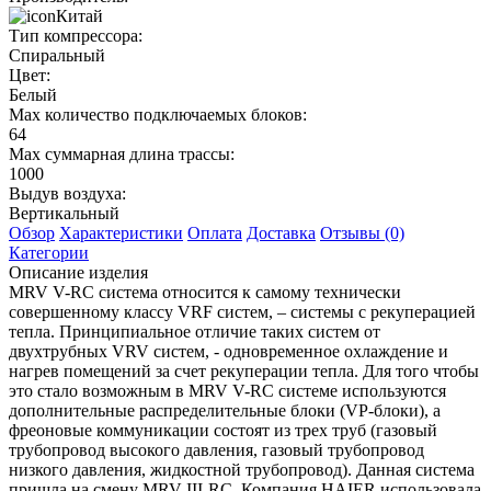
Китай
Тип компрессора:
Спиральный
Цвет:
Белый
Max количество подключаемых блоков:
64
Max суммарная длина трассы:
1000
Выдув воздуха:
Вертикальный
Обзор
Характеристики
Оплата
Доставка
Отзывы (0)
Категории
Описание изделия
MRV V-RC система относится к самому технически
совершенному классу VRF систем, – системы с рекуперацией
тепла. Принципиальное отличие таких систем от
двухтрубных VRV систем, - одновременное охлаждение и
нагрев помещений за счет рекуперации тепла. Для того чтобы
это стало возможным в MRV V-RC системе используются
дополнительные распределительные блоки (VP-блоки), а
фреоновые коммуникации состоят из трех труб (газовый
трубопровод высокого давления, газовый трубопровод
низкого давления, жидкостной трубопровод). Данная система
пришла на смену MRV III-RC. Компания HAIER использовала