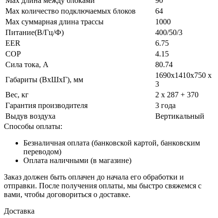
Max длина между блоками
90
Max количество подключаемых блоков
64
Max суммарная длина трассы
1000
Питание(В/Гц/Ф)
400/50/3
EER
6.75
COP
4.15
Сила тока, А
80.74
1690x1410x750 х
Габариты (ВxШxГ), мм
3
Вес, кг
2 х 287 + 370
Гарантия производителя
3 года
Выдув воздуха
Вертикальный
Способы оплаты:
Безналичная оплата (банковской картой, банковским
переводом)
Оплата наличными (в магазине)
Заказ должен быть оплачен до начала его обработки и
отправки. После получения оплаты, мы быстро свяжемся с
вами, чтобы договориться о доставке.
Доставка