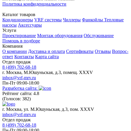
Политика конфиденциальности
Каталог товаров
Кондиционеры
VRF системы
Чиллеры
Фанкойлы
Тепловые
насосы
Аксессуары
Услуги
Проектирование
Монтаж оборудования
Обслуживание
Помощь в подборе
Компания
О компании
Доставка и оплата
Сертификаты
Отзывы
Вопрос-
ответ
Контакты
Карта сайта
Отдел продаж
8 (499) 702-68-18
г. Москва, М.Юшуньская, д.3, помещ. XXXV
inbox@vrf-mrv.ru
Пн-Пт 09:00-18:00
Разработка сайта:
Рейтинг сайта: 4.8
(Голосов: 382)
г. Москва, ул. М.Юшуньская, д.3, пом. XXXV
inbox@vrf-mrv.ru
Отдел продаж
8 (499) 702-68-18
Пн-Пт 09:00-18:00