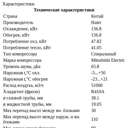
Характеристики
Технические характеристики
Страна
Китай
Производитель
Haier
Охлаждение, кВт
156.8
Обогрев, кВт
156.8
Потребление охл, кВт
47.82
Потребление тепло, кВт
41.05
Тип компрессора
Спиральный
Марка компрессора
Mitsubishi Electric
Уровень шума, дБа
65.8
Наружная t,°C охл.
-5...+50
Наружная t,°C обогрев
-23...+21
Расход воздуха, м3/ч
51000
Хладагент (фреон)
R410A
ø газовой трубы, мм
38.1
ø жидкостной трубы, мм
19.05
Max перепад высот между вн. блоками
30
Max перепад высот между наруж. и вн.
110
блоками