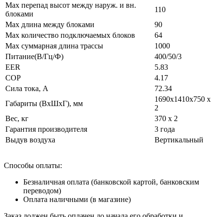
Max перепад высот между наруж. и вн.
110
блоками
Max длина между блоками
90
Max количество подключаемых блоков
64
Max суммарная длина трассы
1000
Питание(В/Гц/Ф)
400/50/3
EER
5.83
COP
4.17
Сила тока, А
72.34
1690x1410x750 х
Габариты (ВxШxГ), мм
2
Вес, кг
370 х 2
Гарантия производителя
3 года
Выдув воздуха
Вертикальный
Способы оплаты:
Безналичная оплата (банковской картой, банковским
переводом)
Оплата наличными (в магазине)
Заказ должен быть оплачен до начала его обработки и