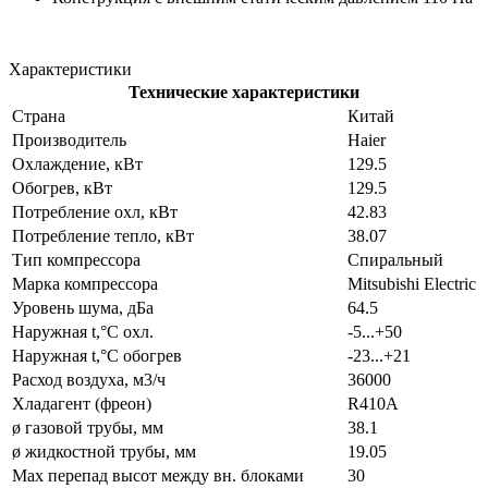
Характеристики
Технические характеристики
Страна
Китай
Производитель
Haier
Охлаждение, кВт
129.5
Обогрев, кВт
129.5
Потребление охл, кВт
42.83
Потребление тепло, кВт
38.07
Тип компрессора
Спиральный
Марка компрессора
Mitsubishi Electric
Уровень шума, дБа
64.5
Наружная t,°C охл.
-5...+50
Наружная t,°C обогрев
-23...+21
Расход воздуха, м3/ч
36000
Хладагент (фреон)
R410A
ø газовой трубы, мм
38.1
ø жидкостной трубы, мм
19.05
Max перепад высот между вн. блоками
30