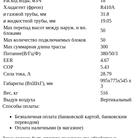
Расход воды, м3/ч
18
Хладагент (фреон)
R410A
ø газовой трубы, мм
31.8
ø жидкостной трубы, мм
19.05
Max перепад высот между наруж. и вн.
50
блоками
Max количество подключаемых блоков
50
Max суммарная длина трассы
300
Питание(В/Гц/Ф)
380/50/3
EER
4.67
COP
5.43
Сила тока, А
28.79
995х775х545 х
Габариты (ВxШxГ), мм
3
Вес, кг
516
Выдув воздуха
Вертикальный
Способы оплаты:
Безналичная оплата (банковской картой, банковским
переводом)
Оплата наличными (в магазине)