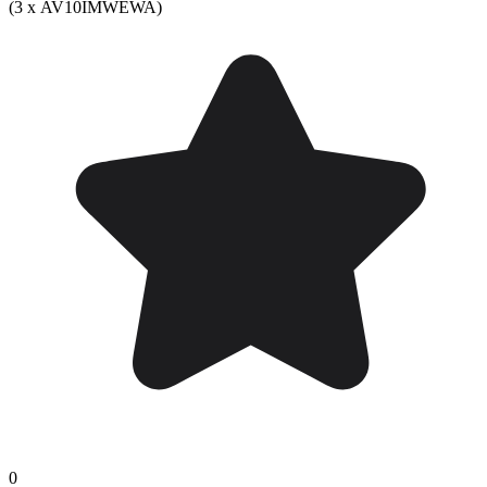
(3 х AV10IMWEWA)
0