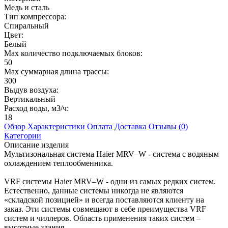
Медь и сталь
Тип компрессора:
Спиральный
Цвет:
Белый
Max количество подключаемых блоков:
50
Max суммарная длина трассы:
300
Выдув воздуха:
Вертикальный
Расход воды, м3/ч:
18
Обзор
Характеристики
Оплата
Доставка
Отзывы (0)
Категории
Описание изделия
Мультизональная система Haier MRV–W - система с водяным
охлаждением теплообменника.
VRF системы Haier MRV–W - одни из самых редких систем.
Естественно, данные системы никогда не являются
«складской позицией» и всегда поставляются клиенту на
заказ. Эти системы совмещают в себе преимущества VRF
систем и чиллеров. Область применения таких систем –
высотные здания.