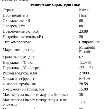
Технические характеристики
Страна
Китай
Производитель
Haier
Охлаждение, кВт
80
Обогрев, кВт
80
Потребление охл, кВт
23.88
Потребление тепло, кВт
20
Тип компрессора
Спиральный
Mitsubishi
Марка компрессора
Electric
Уровень шума, дБа
62
Наружная t,°C охл.
-5...+50
Наружная t,°C обогрев
-23...+21
Расход воздуха, м3/ч
27000
Хладагент (фреон)
R410A
ø газовой трубы, мм
28.58
ø жидкостной трубы, мм
15.88
Max перепад высот между вн. блоками
30
Max перепад высот между наруж. и вн.
110
блоками