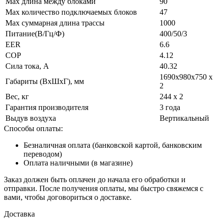
Max длина между блоками
90
Max количество подключаемых блоков
47
Max суммарная длина трассы
1000
Питание(В/Гц/Ф)
400/50/3
EER
6.6
COP
4.12
Сила тока, А
40.32
1690x980x750 х
Габариты (ВxШxГ), мм
2
Вес, кг
244 х 2
Гарантия производителя
3 года
Выдув воздуха
Вертикальный
Способы оплаты:
Безналичная оплата (банковской картой, банковским
переводом)
Оплата наличными (в магазине)
Заказ должен быть оплачен до начала его обработки и
отправки. После получения оплаты, мы быстро свяжемся с
вами, чтобы договориться о доставке.
Доставка