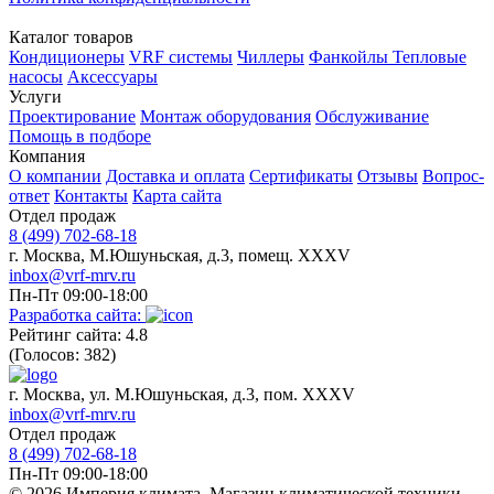
Каталог товаров
Кондиционеры
VRF системы
Чиллеры
Фанкойлы
Тепловые
насосы
Аксессуары
Услуги
Проектирование
Монтаж оборудования
Обслуживание
Помощь в подборе
Компания
О компании
Доставка и оплата
Сертификаты
Отзывы
Вопрос-
ответ
Контакты
Карта сайта
Отдел продаж
8 (499) 702-68-18
г. Москва, М.Юшуньская, д.3, помещ. XXXV
inbox@vrf-mrv.ru
Пн-Пт 09:00-18:00
Разработка сайта:
Рейтинг сайта: 4.8
(Голосов: 382)
г. Москва, ул. М.Юшуньская, д.3, пом. XXXV
inbox@vrf-mrv.ru
Отдел продаж
8 (499) 702-68-18
Пн-Пт 09:00-18:00
© 2026 Империя климата. Магазин климатической техники