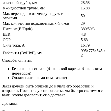
ø газовой трубы, мм
28.58
ø жидкостной трубы, мм
15.88
Max перепад высот между наруж. и вн.
50
блоками
Max количество подключаемых блоков
29
Питание(В/Гц/Ф)
380/50/3
EER
4.8
COP
5.68
Сила тока, А
16.79
995х775х545 х
Габариты (ВxШxГ), мм
2
Способы оплаты:
Безналичная оплата (банковской картой, банковским
переводом)
Оплата наличными (в магазине)
Заказ должен быть оплачен до начала его обработки и
отправки. После получения оплаты, мы быстро свяжемся с
вами, чтобы договориться о доставке.
Доставка