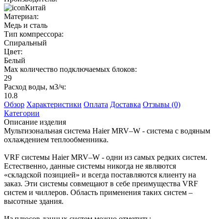
Китай
Материал:
Медь и сталь
Тип компрессора:
Спиральный
Цвет:
Белый
Max количество подключаемых блоков:
29
Расход воды, м3/ч:
10.8
Обзор
Характеристики
Оплата
Доставка
Отзывы (0)
Категории
Описание изделия
Мультизональная система Haier MRV–W - система с водяным
охлаждением теплообменника.
VRF системы Haier MRV–W - одни из самых редких систем.
Естественно, данные системы никогда не являются
«складской позицией» и всегда поставляются клиенту на
заказ. Эти системы совмещают в себе преимущества VRF
систем и чиллеров. Область применения таких систем –
высотные здания.
Из плюсов данных систем можно отметить: