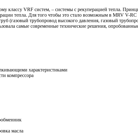
у классу VRF систем, – системы с рекуперацией тепла. Принци
ерации тепла. Для того чтобы это стало возможным в MRV V-RC
труб (газовый трубопровод высокого давления, газовый трубопр
ьзовала самые современные технические решения, опробованны
алкивающими характеристиками
сти компрессора
ообменник
ровка масла