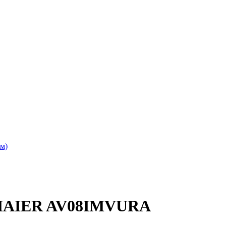
м)
 HAIER AV08IMVURA