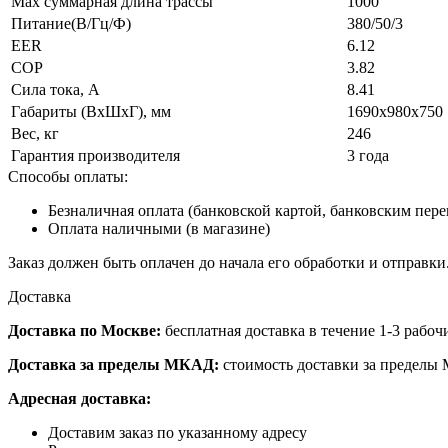
Max суммарная длина трассы
1000
Питание(В/Гц/Ф)
380/50/3
EER
6.12
COP
3.82
Сила тока, А
8.41
Габариты (ВxШxГ), мм
1690х980х750
Вес, кг
246
Гарантия производителя
3 года
Способы оплаты:
Безналичная оплата (банковской картой, банковским пер
Оплата наличными (в магазине)
Заказ должен быть оплачен до начала его обработки и отправки
Доставка
Доставка по Москве:
бесплатная доставка в течение 1-3 рабоч
Доставка за пределы МКАД:
стоимость доставки за пределы 
Адресная доставка:
Доставим заказ по указанному адресу