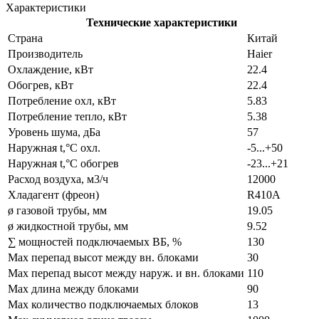
Характеристики
Технические характеристики
Страна
Китай
Производитель
Haier
Охлаждение, кВт
22.4
Обогрев, кВт
22.4
Потребление охл, кВт
5.83
Потребление тепло, кВт
5.38
Уровень шума, дБа
57
Наружная t,°C охл.
-5...+50
Наружная t,°C обогрев
-23...+21
Расход воздуха, м3/ч
12000
Хладагент (фреон)
R410A
ø газовой трубы, мм
19.05
ø жидкостной трубы, мм
9.52
∑ мощностей подключаемых ВБ, %
130
Max перепад высот между вн. блоками
30
Max перепад высот между наруж. и вн. блоками
110
Max длина между блоками
90
Max количество подключаемых блоков
13