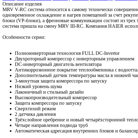
Описание изделия
MRV V-RC система относится к самому технически совершенном
одновременное охлаждение и нагрев помещений за счет рекуп
блоки (VP-блоки), а фреоновые коммуникации состоят из трех 
система пришла на смену MRV III-RC. Компания HAIER испол
Особенности серии:
Полноинверторная технология FULL DC-Invertor
Двухроторный компрессор с инверторным управлением
DС-инверторный двигатель вентилятора
Антикоррозионное покрытие теплообменника с водоотт
Дополнительный датчик температуры масла в нижней ча
3-минутная защита компрессора по запуску
Низкий уровень шума
Лаконичный и стильный дизайн
Высокопроизводительный компрессор
Защита компрессора по запуску
Сверхтихий режим
2 датчика давления
Трёхслойное оребрение и новый четырёхсторонний тепл
Четыре направления подвода труб
Автоматическая адресация внутренних блоков и баланси