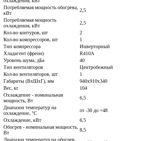
охлаждения, кВт
Потребляемая мощность обогрева,
2,5
кВт
Потребляемая мощность
2,5
охлаждения, кВт
Кол-во контуров, шт
2
Кол-во компрессоров, шт
1
Тип компрессора
Инверторный
Хладагент (фреон)
R410А
Уровень шума, дБа
40
Тип вентиляторов
Центробежный
Кол-во вентиляторов, шт
1
Габариты (ВxШxГ), мм
940x910x340
Вес, кг
104
Охлаждение - номинальная
6,5
мощность, Вт
Диапазон температур на
от -30 до +48
охлаждение, °C
Охлаждение, кВт
6,5
Обогрев - номинальная мощность,
8,5
Вт
Диапазон температур на обогрев,