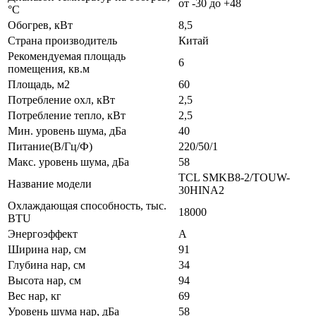
от -30 до +48
°C
Обогрев, кВт
8,5
Страна производитель
Китай
Рекомендуемая площадь
6
помещения, кв.м
Площадь, м2
60
Потребление охл, кВт
2,5
Потребление тепло, кВт
2,5
Мин. уровень шума, дБа
40
Питание(В/Гц/Ф)
220/50/1
Макс. уровень шума, дБа
58
TCL SMKB8-2/TOUW-
Название модели
30HINA2
Охлаждающая способность, тыс.
18000
BTU
Энергоэффект
А
Ширина нар, см
91
Глубина нар, см
34
Высота нар, см
94
Вес нар, кг
69
Уровень шума нар, дБа
58