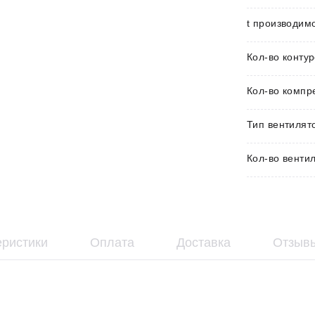
t производимо
Кол-во контур
Кол-во компр
Тип вентилят
Кол-во вентил
еристики
Оплата
Доставка
Отзывы