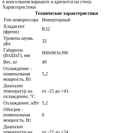
в консольном варианте и крепится на стену.
Характеристики
Технические характеристики
Тип компрессора
Инверторный
Хладагент
R32
(фреон)
Уровень шума,
32
дБа
Габариты
600x963x396
(ВxШxГ), мм
Вес, кг
49
Охлаждение -
номинальная
5,2
мощность, Вт
Диапазон
температур на
от -15 до +43
охлаждение, °C
Охлаждение, кВт
5,2
Обогрев -
номинальная
6
мощность, Вт
Диапазон
температур на
от -22 до +24