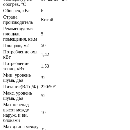
обогрев, °C
Обогрев, кВт
6
Страна
Китай
производитель
Рекомендуемая
площадь
5
помещения, кв.м
Площадь, м2
50
Потребление охл,
1,42
кВт
Потребление
1,53
тепло, кВт
Мин. уровень
32
шума, дБа
Питание(В/Гц/Ф)
220/50/1
Макс. уровень
52
шума, дБа
Max перепад
высот между
10
наруж. и вн.
блоками
Max длина между
25