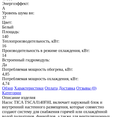
Энергоэффект:
А
Уровень шума вн:
37
Цвет:
Белый
Площадь:
140
Теплопроизводительность, кВт:
16
Производительность в режиме охлаждения, кВт:
14
Встроенный гидромодуль:
Да
Потребляемая мощность обогрева, кВт:
4,85
Потребляемая мощность охлаждения, кВт:
4,74
Обзор
Характеристики
Оплата
Доставка
Отзывы (0)
Категории
Описание изделия
Насос TICA TSCA/I140FHL включает наружный блок и
внутренний настенного размещения, которые совместно
создают систему для снабжения горячей или охлаждённой
водой радиаторов, фанкойлов, а также для вентиляционных