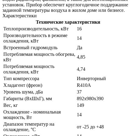
установок. Прибор обеспечит круглогодичное поддержание
заданной температуры воздуха в жилом доме или бизнесе.
Характеристики
Технические характеристики
Теплопроизводительность, кВт
16
Производительность в режиме
14
охлаждения, кВт
Встроенный гидромодуль
Да
Потребляемая мощность обогрева,
4,85
кВт
Потребляемая мощность
4,74
охлаждения, кВт
Тип компрессора
Инверторный
Хладагент (фреон)
R410А
Уровень шума, дБа
37
Габариты (ВxШxГ), мм
892х980х390
Вес, кг
149
Охлаждение - номинальная
14
мощность, Вт
Диапазон температур на
от -25 до +48
охлаждение, °C