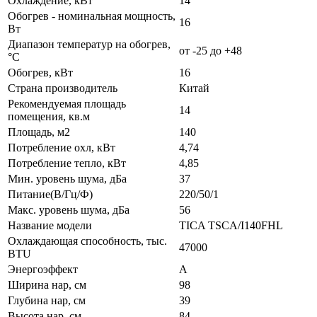
Охлаждение, кВт
14
Обогрев - номинальная мощность,
16
Вт
Диапазон температур на обогрев,
от -25 до +48
°C
Обогрев, кВт
16
Страна производитель
Китай
Рекомендуемая площадь
14
помещения, кв.м
Площадь, м2
140
Потребление охл, кВт
4,74
Потребление тепло, кВт
4,85
Мин. уровень шума, дБа
37
Питание(В/Гц/Ф)
220/50/1
Макс. уровень шума, дБа
56
Название модели
TICA TSCA/I140FHL
Охлаждающая способность, тыс.
47000
BTU
Энергоэффект
А
Ширина нар, см
98
Глубина нар, см
39
Высота нар, см
84