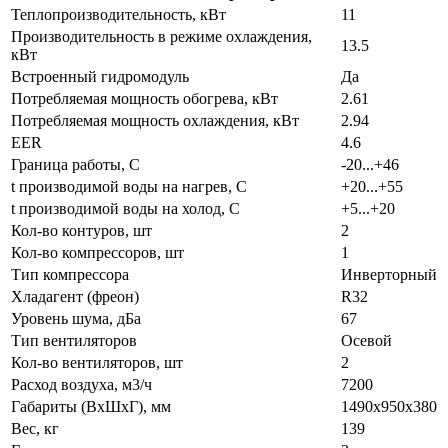
Теплопроизводительность, кВт
11
Производительность в режиме охлаждения,
13.5
кВт
Встроенный гидромодуль
Да
Потребляемая мощность обогрева, кВт
2.61
Потребляемая мощность охлаждения, кВт
2.94
EER
4.6
Граница работы, С
-20...+46
t производимой воды на нагрев, С
+20...+55
t производимой воды на холод, С
+5...+20
Кол-во контуров, шт
2
Кол-во компрессоров, шт
1
Тип компрессора
Инверторный
Хладагент (фреон)
R32
Уровень шума, дБа
67
Тип вентиляторов
Осевой
Кол-во вентиляторов, шт
2
Расход воздуха, м3/ч
7200
Габариты (ВxШxГ), мм
1490x950x380
Вес, кг
139